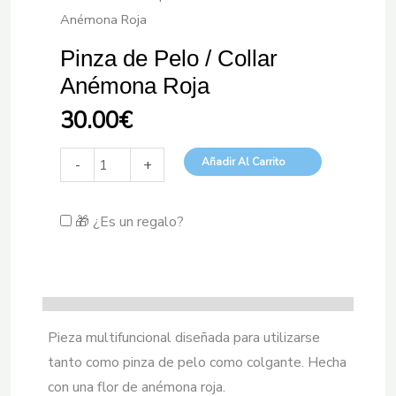
Anémona Roja
Pinza de Pelo / Collar
Anémona Roja
30.00
€
Pinza
Añadir Al Carrito
-
+
de
Pelo
🎁 ¿Es un regalo?
/
Collar
Anémona
Roja
cantidad
Pieza multifuncional diseñada para utilizarse
tanto como pinza de pelo como colgante. Hecha
con una flor de anémona roja.