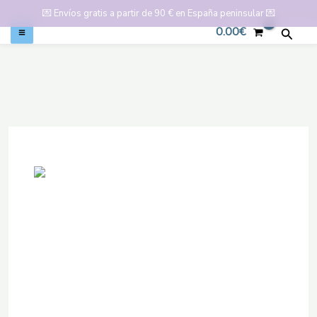
💌
Envíos gratis a partir de 90 € en España peninsular
💌
0.00
€
Busca
Ir
al
contenido