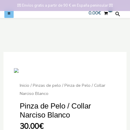
💌
Envíos gratis a partir de 90 € en España peninsular
💌
0.00
€
Busca
Ir
al
contenido
Inicio
/
Pinzas de pelo
/ Pinza de Pelo / Collar
Narciso Blanco
Pinza de Pelo / Collar
Narciso Blanco
30.00
€