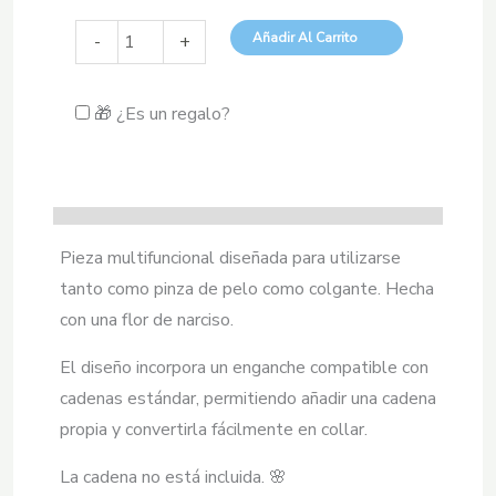
Pinza
Añadir Al Carrito
-
+
de
Pelo
🎁 ¿Es un regalo?
/
Collar
Narciso
Blanco
cantidad
Pieza multifuncional diseñada para utilizarse
tanto como pinza de pelo como colgante. Hecha
con una flor de narciso.
El diseño incorpora un enganche compatible con
cadenas estándar, permitiendo añadir una cadena
propia y convertirla fácilmente en collar.
La cadena no está incluida. 🌸