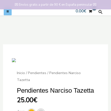
💌
Envíos gratis a partir de 90 € en España peninsular
💌
0.00
€
Busca
Ir
al
contenido
Inicio
/
Pendientes
/ Pendientes Narciso
Tazetta
Pendientes Narciso Tazetta
25.00
€