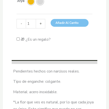
Joya
Pendientes
Añadir Al Carrito
-
+
Narciso
Tazetta
🎁 ¿Es un regalo?
cantidad
Pendientes hechos con narcisos reales.
Tipo de enganche: colgante.
Material: acero inoxidable.
*La flor que ves es natural, por lo que cada joya