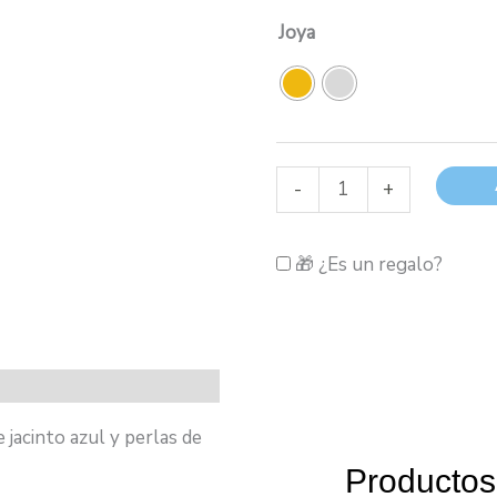
Joya
Pendientes
-
+
Jacinto
Azul
🎁 ¿Es un regalo?
cantidad
 jacinto azul y perlas de
Productos