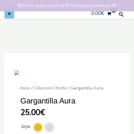
💌
Envíos gratis a partir de 90 € en España peninsular
💌
0.00
€
Busca
Ir
al
contenido
Inicio
/
Colección Otoño
/ Gargantilla Aura
Gargantilla Aura
25.00
€
Joya