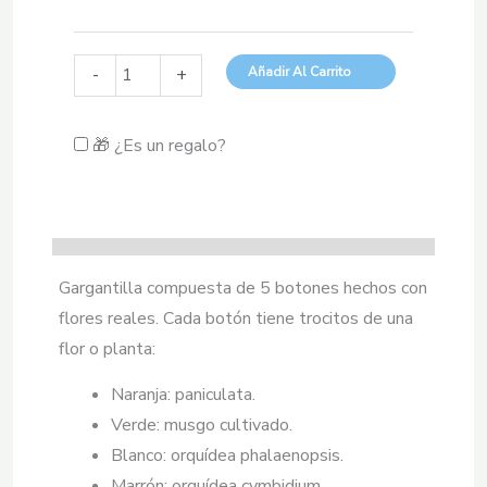
Gargantilla
Añadir Al Carrito
-
+
Aura
cantidad
🎁 ¿Es un regalo?
Gargantilla compuesta de 5 botones hechos con
flores reales. Cada botón tiene trocitos de una
flor o planta:
Naranja: paniculata.
Verde: musgo cultivado.
Blanco: orquídea phalaenopsis.
Marrón: orquídea cymbidium.