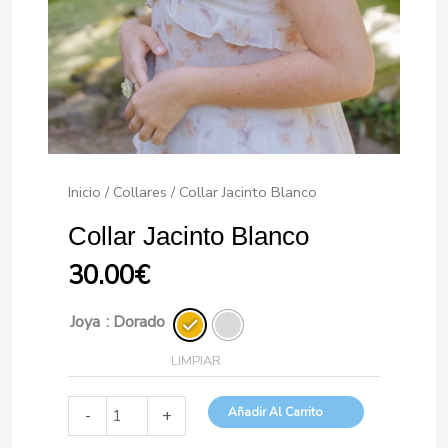
Inicio
/
Collares
/ Collar Jacinto Blanco
Collar Jacinto Blanco
30.00
€
Joya
: Dorado
LIMPIAR
Collar
Añadir Al Carrito
-
+
Jacinto