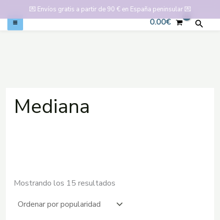
💌
Envíos gratis a partir de 90 € en España peninsular
💌
0.00
€
Busca
Ir
al
contenido
Mediana
Ordenado
Mostrando los 15 resultados
por
popularidad